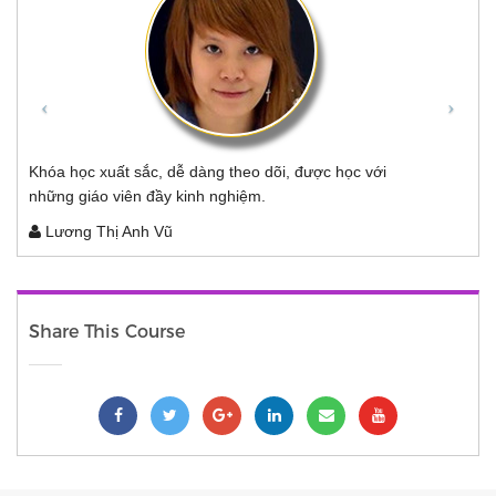
Điều mình cho là quan trọng nhất khi tham gia vào
APTECH là team work - "sức mạnh tập thể". Làm thế nào
để nhiều người cùng tham gia thực hiện dự án một cách
suôn sẽ là điều mà mình chưa từng nghĩ tới trong suốt
thời gian "một mình một ngựa" chiến đấu trước đó. Ngoài
ra, giáo trình học của APTECH cũng rất hiện đại: chi tiết
và được cập nhật liên tục.
Lê Anh Quân
Share This Course