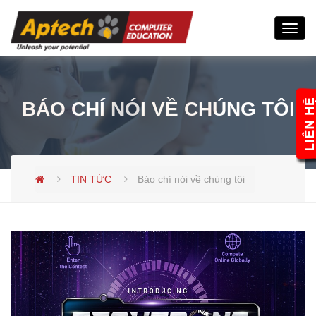
Toggl
navig
BÁO CHÍ NÓI VỀ CHÚNG TÔI
TIN TỨC
Báo chí nói về chúng tôi