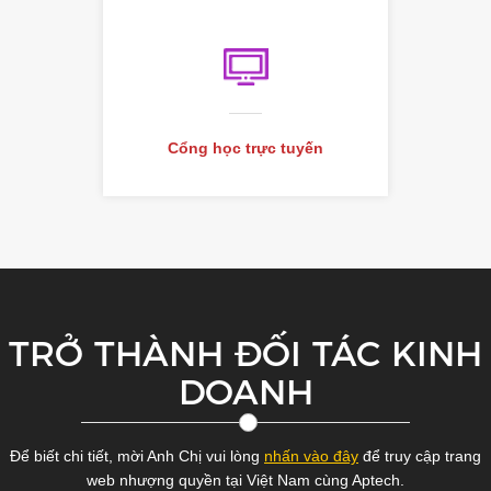
Cổng học trực tuyến
TRỞ THÀNH ĐỐI TÁC KINH
DOANH
Để biết chi tiết, mời Anh Chị vui lòng
nhấn vào đây
để truy cập trang
web nhượng quyền tại Việt Nam cùng Aptech.