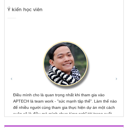
Điều mình cho là quan trọng nhất khi tham gia vào
APTECH là team work - "sức mạnh tập thể". Làm thế nào
để nhiều người cùng tham gia thực hiện dự án một cách
suôn sẽ là điều mà mình chưa từng nghĩ tới trong suốt
thời gian "một mình một ngựa" chiến đấu trước đó. Ngoài
ra, giáo trình học của APTECH cũng rất hiện đại: chi tiết
và được cập nhật liên tục.
Lê Anh Quân
Share This Course