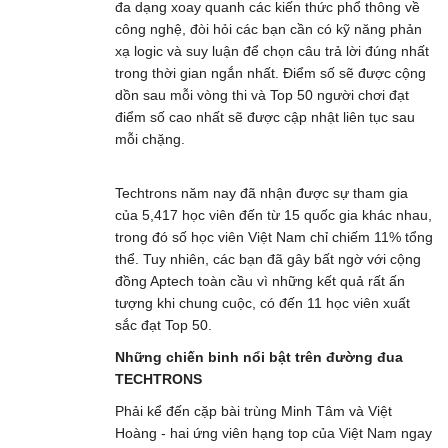
đa dạng xoay quanh các kiến thức phổ thông về
công nghệ, đòi hỏi các bạn cần có kỹ năng phản
xạ logic và suy luận để chọn câu trả lời đúng nhất
trong thời gian ngắn nhất. Điểm số sẽ được cộng
dồn sau mỗi vòng thi và Top 50 người chơi đạt
điểm số cao nhất sẽ được cập nhật liên tục sau
mỗi chặng.
Techtrons năm nay đã nhận được sự tham gia
của 5,417 học viên đến từ 15 quốc gia khác nhau,
trong đó số học viên Việt Nam chỉ chiếm 11% tổng
thể. Tuy nhiên, các bạn đã gây bất ngờ với cộng
đồng Aptech toàn cầu vì những kết quả rất ấn
tượng khi chung cuộc, có đến 11 học viên xuất
sắc đạt Top 50.
Những chiến binh nổi bật trên đường đua
TECHTRONS
Phải kể đến cặp bài trùng Minh Tâm và Việt
Hoàng - hai ứng viên hạng top của Việt Nam ngay