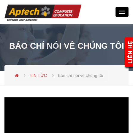
Toggl
navig
BÁO CHÍ NÓI VỀ CHÚNG TÔI
TIN TỨC
Báo chí nói về chúng tôi